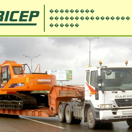
���������
����������������
������