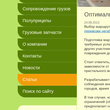
Сопровождение грузов
Оптималь
Полуприцепы
24.08.2013
Выбор маршрута
перевозки нега
Грузовые запчасти
Подготовка мар
О компании
требуемых усло
других участни
повреждения д
Контакты
Стоит отметить
зависимости от
Новости
пристального в
Статьи
Разрабатывают 
соблюдения мно
городов, время
Поиск по сайту
В том случае, 
ограничений (о
предполагает н