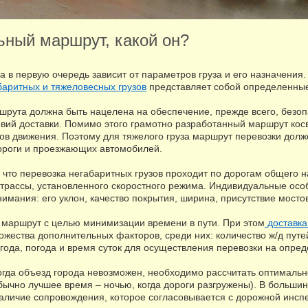
ный маршрут, какой он?
 в первую очередь зависит от параметров груза и его назначения
баритных и тяжеловесных грузов
представляет собой определенные
шрута должна быть нацелена на обеспечение, прежде всего, безоп
вий доставки. Помимо этого грамотно разработанный маршрут кос
ков движения. Поэтому для тяжелого груза маршрут перевозки дол
ороги и проезжающих автомобилей.
, что перевозка негабаритных грузов проходит по дорогам общего
 трассы, установленного скоростного режима. Индивидуальные осо
нимания: его уклон, качество покрытия, ширина, присутствие мосто
маршрут с целью минимизации времени в пути. При этом
доставка
жества дополнительных факторов, среди них: количество ж/д путей
 года, погода и время суток для осуществления перевозки на опред
когда объезд города невозможен, необходимо рассчитать оптимальн
бычно лучшее время – ночью, когда дороги разгружены). В большинс
аличие сопровождения, которое согласовывается с дорожной инсп