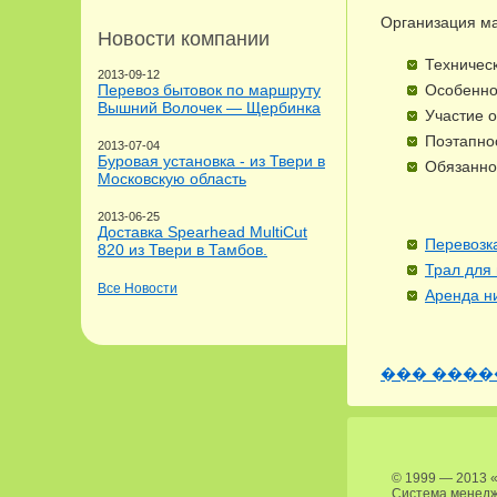
Организация ма
Новости компании
Техничес
2013-09-12
Перевоз бытовок по маршруту
Особеннос
Вышний Волочек — Щербинка
Участие 
Поэтапно
2013-07-04
Буровая установка - из Твери в
Обязанно
Московскую область
2013-06-25
Доставка Spearhead MultiCut
Перевозк
820 из Твери в Тамбов.
Трал для
Все Новости
Аренда н
��� ����
© 1999 — 2013
Система менедж