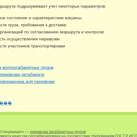
ршрута подразумевает учет некоторых параметров:
кое состояние и характеристики машины
ти груза, требования к доставке
организаций по согласованию маршрута и контролю
сть осуществления перевозки
сти участников транспортировки
а крупногабаритных грузов
 перевозки негабарита
изкорамника для перевозки
���
 «Спецприцеп» —
перевозка негабаритных грузов
мента качества сертифицирована на соответствие требованиям ГОСТ Р ИСО