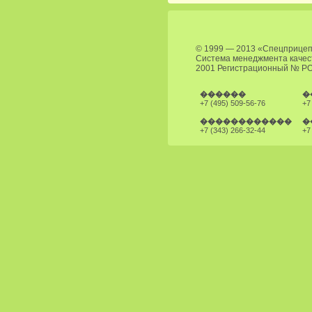
© 1999 — 2013 «Спецприце
Система менеджмента качес
2001 Регистрационный № Р
������
�
+7 (495) 509-56-76
+7
������������
�
+7 (343) 266-32-44
+7